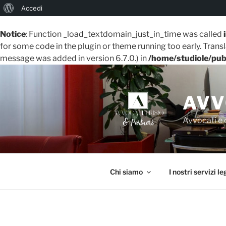
Informazioni
Accedi
su
Notice
: Function _load_textdomain_just_in_time was called
WordPress
for some code in the plugin or theme running too early. Trans
message was added in version 6.7.0.) in
/home/studiole/pub
Salta
al
contenuto
AVV
Avvocati e 
Chi siamo
I nostri servizi le