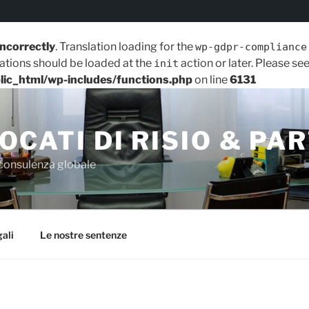
incorrectly
. Translation loading for the
wp-gdpr-compliance
lations should be loaded at the
action or later. Please se
init
lic_html/wp-includes/functions.php
on line
6131
OCATI DI RISIO & PA
consulenza globale
gali
Le nostre sentenze